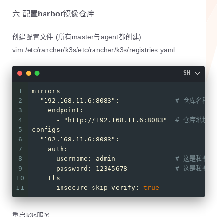
六.配置harbor镜像仓库
创建配置文件 (所有master与agent都创建)
vim /etc/rancher/k3s/etc/rancher/k3s/registries.yaml
SH
1
mirrors:
2
"192.168.11.6:8083"
:              
# 仓库名称
3
    endpoint:
4
      - 
"http://192.168.11.6:8083"
# 仓库地址
5
configs:
6
"192.168.11.6:8083"
:
7
    auth:
8
      username: admin               
# 这是私有
9
      password: 12345678            
# 这是私有
10
    tls:
11
      insecure_skip_verify: 
true
重启k3s服务